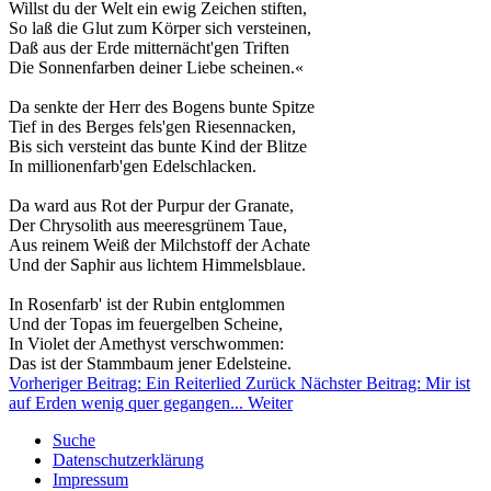
Willst du der Welt ein ewig Zeichen stiften,
So laß die Glut zum Körper sich versteinen,
Daß aus der Erde mitternächt'gen Triften
Die Sonnenfarben deiner Liebe scheinen.«
Da senkte der Herr des Bogens bunte Spitze
Tief in des Berges fels'gen Riesennacken,
Bis sich versteint das bunte Kind der Blitze
In millionenfarb'gen Edelschlacken.
Da ward aus Rot der Purpur der Granate,
Der Chrysolith aus meeresgrünem Taue,
Aus reinem Weiß der Milchstoff der Achate
Und der Saphir aus lichtem Himmelsblaue.
In Rosenfarb' ist der Rubin entglommen
Und der Topas im feuergelben Scheine,
In Violet der Amethyst verschwommen:
Das ist der Stammbaum jener Edelsteine.
Vorheriger Beitrag: Ein Reiterlied
Zurück
Nächster Beitrag: Mir ist
auf Erden wenig quer gegangen...
Weiter
Suche
Datenschutzerklärung
Impressum