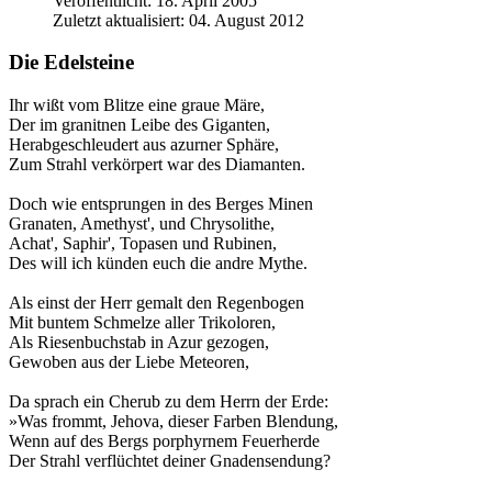
Veröffentlicht: 18. April 2005
Zuletzt aktualisiert: 04. August 2012
Die Edelsteine
Ihr wißt vom Blitze eine graue Märe,
Der im granitnen Leibe des Giganten,
Herabgeschleudert aus azurner Sphäre,
Zum Strahl verkörpert war des Diamanten.
Doch wie entsprungen in des Berges Minen
Granaten, Amethyst', und Chrysolithe,
Achat', Saphir', Topasen und Rubinen,
Des will ich künden euch die andre Mythe.
Als einst der Herr gemalt den Regenbogen
Mit buntem Schmelze aller Trikoloren,
Als Riesenbuchstab in Azur gezogen,
Gewoben aus der Liebe Meteoren,
Da sprach ein Cherub zu dem Herrn der Erde:
»Was frommt, Jehova, dieser Farben Blendung,
Wenn auf des Bergs porphyrnem Feuerherde
Der Strahl verflüchtet deiner Gnadensendung?