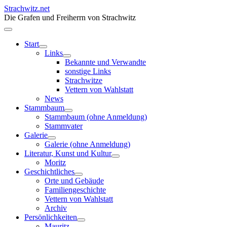
Strachwitz.net
Die Grafen und Freiherrn von Strachwitz
Start
Links
Bekannte und Verwandte
sonstige Links
Strachwitze
Vettern von Wahlstatt
News
Stammbaum
Stammbaum (ohne Anmeldung)
Stammvater
Galerie
Galerie (ohne Anmeldung)
Literatur, Kunst und Kultur
Moritz
Geschichtliches
Orte und Gebäude
Familiengeschichte
Vettern von Wahlstatt
Archiv
Persönlichkeiten
Mauritz