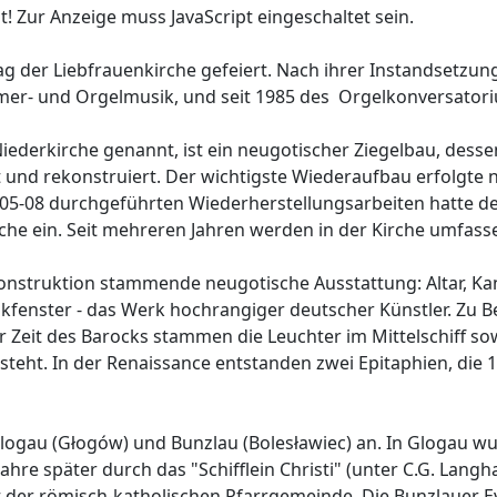
! Zur Anzeige muss JavaScript eingeschaltet sein.
ag der Liebfrauenkirche gefeiert. Nach ihrer Instandsetzun
mer- und Orgelmusik, und seit 1985 des Orgelkonversatoriu
Niederkirche genannt, ist ein neugotischer Ziegelbau, des
nd rekonstruiert. Der wichtigste Wiederaufbau erfolgte n
1905-08 durchgeführten Wiederherstellungsarbeiten hatte de
rche ein. Seit mehreren Jahren werden in der Kirche umfas
ekonstruktion stammende neugotische Ausstattung: Altar, K
ikfenster - das Werk hochrangiger deutscher Künstler. Zu Be
r Zeit des Barocks stammen die Leuchter im Mittelschiff so
steht. In der Renaissance entstanden zwei Epitaphien, die 
Glogau (Głogów) und Bunzlau (Bolesławiec) an. In Glogau wur
e später durch das "Schifflein Christi" (unter C.G. Langha
it der römisch-katholischen Pfarrgemeinde. Die Bunzlauer 