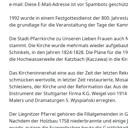
e-mail:
Diese E-Mail-Adresse ist vor Spambots geschützt
1992 wurde in einem Festgottesdienst der 800. Jahrest
die grundlage für die Veranstaltung der Tage der Kam
Die Stadt-Pfarrkirche zu Unseren Lieben Frauen auch 
stammt. Die Kirche wurde mehrmals wieder aufgebaut u
Schinkels, in den Jahren 1824-1828. Die Pläne für die 
die Hochwasserwelle der Katzbach (Kaczawa) in die Ki
Das Kircheninnerehat eine aus der Zeit der letzten R
schmücken wertvolle, in letzter Zeit restaurierte, Mosa
Schlesiens, der Kirche und der Reformation dar. Aus de
Instrument der Stuttgarter Firma K.G. Weigel von 1914 
Malers und Dramaturgen S. Wyspiański erregten.
Der Liegnitzer Pfarrei gehören die Filialgemeinden in 
Nachdem der Holzbau 1758 niederbrannte und einige Jahr
wurde, nutzen die Evangelischen heute die Gastlichke