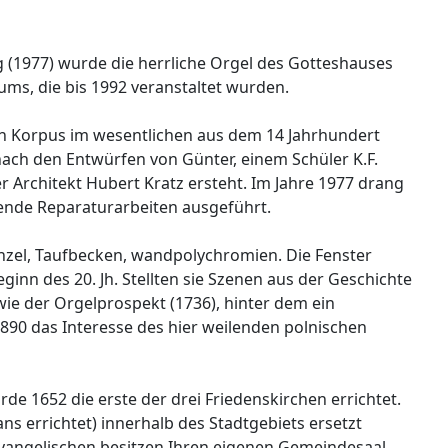
g (1977) wurde die herrliche Orgel des Gotteshauses
ms, die bis 1992 veranstaltet wurden.
sen Korpus im wesentlichen aus dem 14 Jahrhundert
ach den Entwürfen von Günter, einem Schüler K.F.
r Architekt Hubert Kratz ersteht. Im Jahre 1977 drang
sende Reparaturarbeiten ausgeführt.
anzel, Taufbecken, wandpolychromien. Die Fenster
ginn des 20. Jh. Stellten sie Szenen aus der Geschichte
wie der Orgelprospekt (1736), hinter dem ein
1890 das Interesse des hier weilenden polnischen
de 1652 die erste der drei Friedenskirchen errichtet.
ns errichtet) innerhalb des Stadtgebiets ersetzt
Evangelischen besitzen Ihren eigenen Gemeindesaal.