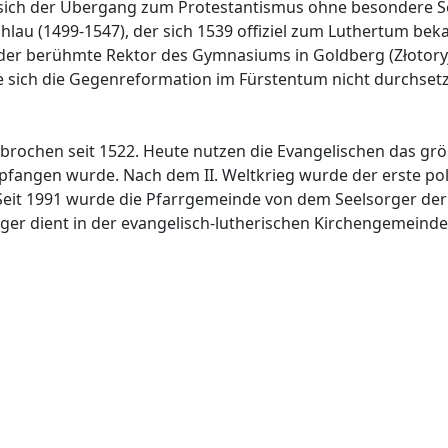
g sich der Übergang zum Protestantismus ohne besondere Sc
Wohlau (1499-1547), der sich 1539 offiziel zum Luthertum be
 der berühmte Rektor des Gymnasiums in Goldberg (Złotoryj
e sich die Gegenreformation im Fürstentum nicht durchset
brochen seit 1522. Heute nutzen die Evangelischen das größ
pfangen wurde. Nach dem II. Weltkrieg wurde der erste po
Seit 1991 wurde die Pfarrgemeinde von dem Seelsorger der Pf
ger dient in der evangelisch-lutherischen Kirchengemeinde 