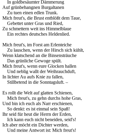
In goldbesäumter Dämmerung
Auf grünbehangnen Burgaltanen
Zu tuen einen edlen Trunk.
Mich freut's, die Brust entblößt dem Taue,
Gebettet unter Gras und Ried,
Zu schmettern weit ins Himmelblaue
Ein rechtes deutsches Heldenlied.
Mich freut's, im Forst am Erlenteiche
Zu lauschen, wenn der Hirsch sich kühlt,
Wenn klatschend an die Binsensträuche
Das grünliche Gewoge spült.
Mich freut's, wenn eure Glocken hallen
Und neblig wallt der Weihrauchduft,
In lichter Au aufs Knie zu fallen,
Stillbetend in die Sonntagsluft. –
Es rollt die Welt auf glatten Schienen,
Mich freut's, zu gehn durchs hohe Gras,
Und bin ich euch als Narr erschienen,
So denkt: es ist einmal sein Spaß!
Ihr seid für heut die Herrn der Erden,
Ich kann euch nicht beneiden, seid's!
Ich aber möcht ein Dichter werden,
Und meine Antwort ist: Mich freut's!