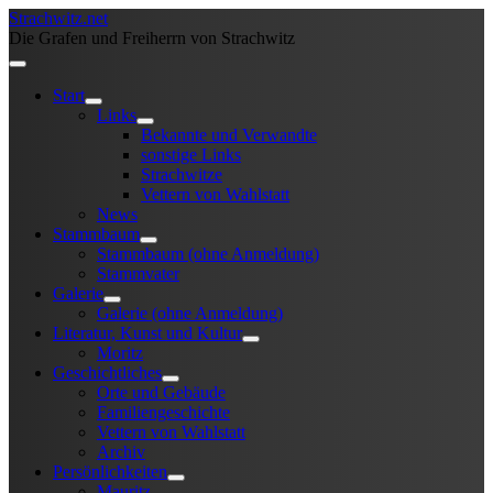
Strachwitz.net
Die Grafen und Freiherrn von Strachwitz
Start
Links
Bekannte und Verwandte
sonstige Links
Strachwitze
Vettern von Wahlstatt
News
Stammbaum
Stammbaum (ohne Anmeldung)
Stammvater
Galerie
Galerie (ohne Anmeldung)
Literatur, Kunst und Kultur
Moritz
Geschichtliches
Orte und Gebäude
Familiengeschichte
Vettern von Wahlstatt
Archiv
Persönlichkeiten
Mauritz