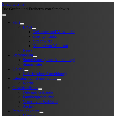
Strachwitz.net
Die Grafen und Freiherrn von Strachwitz
Start
Links
Bekannte und Verwandte
sonstige Links
Strachwitze
Vettern von Wahlstatt
News
Stammbaum
Stammbaum (ohne Anmeldung)
Stammvater
Galerie
Galerie (ohne Anmeldung)
Literatur, Kunst und Kultur
Moritz
Geschichtliches
Orte und Gebäude
Familiengeschichte
Vettern von Wahlstatt
Archiv
Persönlichkeiten
Mauritz