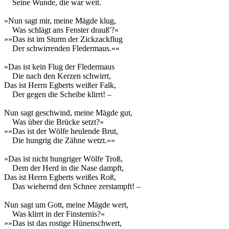
Seine Wunde, die war weit.
»Nun sagt mir, meine Mägde klug,
Was schlägt ans Fenster drauß'?«
»»Das ist im Sturm der Zickzackflug
Der schwirrenden Fledermaus.««
»Das ist kein Flug der Fledermaus
Die nach den Kerzen schwirrt,
Das ist Herrn Egberts weißer Falk,
Der gegen die Scheibe klirrt! –
Nun sagt geschwind, meine Mägde gut,
Was über die Brücke setzt?«
»»Das ist der Wölfe heulende Brut,
Die hungrig die Zähne wetzt.««
»Das ist nicht hungriger Wölfe Troß,
Dem der Herd in die Nase dampft,
Das ist Herrn Egberts weißes Roß,
Das wiehernd den Schnee zerstampft! –
Nun sagt um Gott, meine Mägde wert,
Was klirrt in der Finsternis?«
»»Das ist das rostige Hünenschwert,