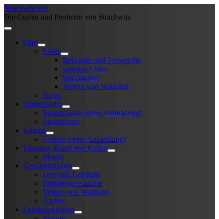
Strachwitz.net
Die Grafen und Freiherrn von Strachwitz
Start
Links
Bekannte und Verwandte
sonstige Links
Strachwitze
Vettern von Wahlstatt
News
Stammbaum
Stammbaum (ohne Anmeldung)
Stammvater
Galerie
Galerie (ohne Anmeldung)
Literatur, Kunst und Kultur
Moritz
Geschichtliches
Orte und Gebäude
Familiengeschichte
Vettern von Wahlstatt
Archiv
Persönlichkeiten
Mauritz