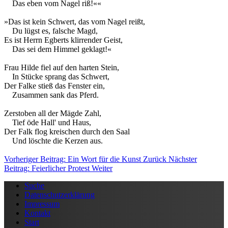
Das eben vom Nagel riß!««
»Das ist kein Schwert, das vom Nagel reißt,
Du lügst es, falsche Magd,
Es ist Herrn Egberts klirrender Geist,
Das sei dem Himmel geklagt!«
Frau Hilde fiel auf den harten Stein,
In Stücke sprang das Schwert,
Der Falke stieß das Fenster ein,
Zusammen sank das Pferd.
Zerstoben all der Mägde Zahl,
Tief öde Hall' und Haus,
Der Falk flog kreischen durch den Saal
Und löschte die Kerzen aus.
Vorheriger Beitrag: Ein Wort für die Kunst
Zurück
Nächster
Beitrag: Feierlicher Protest
Weiter
Suche
Datenschutzerklärung
Impressum
Kontakt
Start