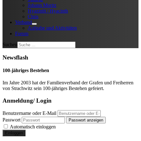
Johann Moritz
Hyazinth / Hyacinth
Chris
Verband
Aufgabe und Aktivitäten
Forum
Suchen
Newsflash
100-jähriges Bestehen
Im Jahre 2003 hat der Familienverband der Grafen und Freiherren
von Strachwitz sein 100-jähriges Bestehen gefeiert.
Anmeldung/ Login
Benutzername oder E-Mail
Passwort
Passwort anzeigen
Automatisch einloggen
Einloggen