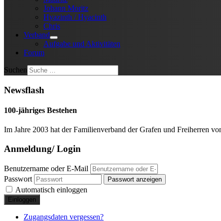
Johann Moritz
Hyazinth / Hyacinth
Chris
Verband
Aufgabe und Aktivitäten
Forum
Suchen
Newsflash
100-jähriges Bestehen
Im Jahre 2003 hat der Familienverband der Grafen und Freiherren von 
Anmeldung/ Login
Benutzername oder E-Mail
Passwort
Passwort anzeigen
Automatisch einloggen
Einloggen
Zugangsdaten vergessen?