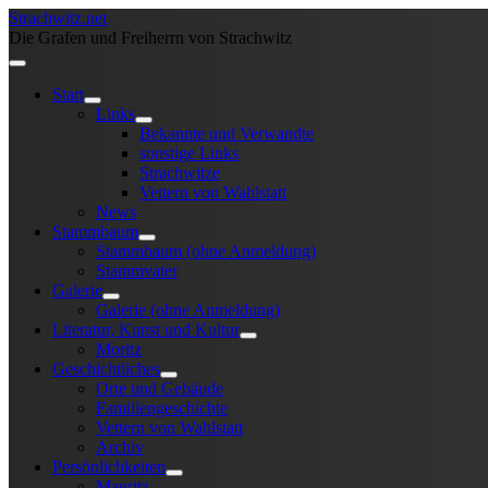
Strachwitz.net
Die Grafen und Freiherrn von Strachwitz
Start
Links
Bekannte und Verwandte
sonstige Links
Strachwitze
Vettern von Wahlstatt
News
Stammbaum
Stammbaum (ohne Anmeldung)
Stammvater
Galerie
Galerie (ohne Anmeldung)
Literatur, Kunst und Kultur
Moritz
Geschichtliches
Orte und Gebäude
Familiengeschichte
Vettern von Wahlstatt
Archiv
Persönlichkeiten
Mauritz