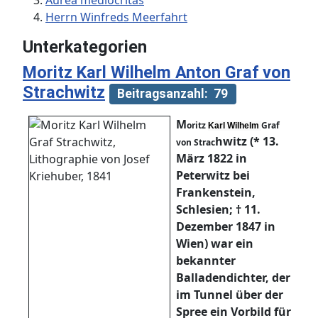
Aurea mediocritas
Herrn Winfreds Meerfahrt
Unterkategorien
Moritz Karl Wilhelm Anton Graf von
Strachwitz
Beitragsanzahl: 79
M
oritz
Graf
Karl Wilhelm
hwitz (* 13.
von Strac
März 1822 in
Peterwitz bei
Frankenstein,
Schlesien; † 11.
Dezember 1847 in
Wien) war ein
bekannter
Balladendichter, der
im Tunnel über der
Spree ein Vorbild für