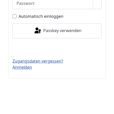
Passwort
Passwor
Automatisch einloggen
Passkey verwenden
Einloggen
Zugangsdaten vergessen?
Anmelden
Suche
Datenschutzerklärung