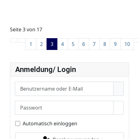
Seite 3 von 17
1
2
3
4
5
6
7
8
9
10
Anmeldung/ Login
Benutzername oder E-Mail
Passwort
Passwor
Automatisch einloggen