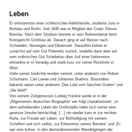
Leben
Er entstammte einer schlesischen Adelsfamilie, studierte Jura in
Breslau und Berlin. Seit 1845 war er Mitglied des Corps Silesia
Breslau. Nach dem Studium leistete er sein Referendariat beim
Kreisgericht Grottkau ab. Danach ging er auf Reisen nach
Schweden, Norwegen und Dänemark. Daraufhin kehrte er
zunächst auf sein Gut Peterwitz zurück, siedelte dann aber auf
sein mährisches Gut Schebetau über. Auf einer Italienreise
erkrankte er in Venedig und starb kurz vor seiner Rückkehr in
Wien.
Viele seiner Gedichte wurden vertont, unter anderem von Robert
Schumann, Carl Loewe und Johannes Brahms. Besonders
bekannt waren unter anderem „Das Lied vom falschen Grafen“ und
„Hie Welf!“.
Von seinem Zeitgenossen Ludwig Fränkel wurde er in der
„Allgemeinen deutschen Biographie“ wie folgt charakterisiert: „In
dem aufreibenden Leben der Großstädte hatte sich seiner eine
gewisse Unruhe bemächtigt, […] nie wieder kam er zur rechten
Ruhe, zur Freude am Leben, zur Befriedigung mit seinem
Schaffen und sich selbst, zur Erkenntnis seines Berufes“ und „Er
war eine kühne, in den demoralisierenden Wandelgängen der