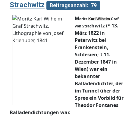
Strachwitz
Beitragsanzahl: 79
M
oritz
Graf
Karl Wilhelm
hwitz (* 13.
von Strac
März 1822 in
Peterwitz bei
Frankenstein,
Schlesien; † 11.
Dezember 1847 in
Wien) war ein
bekannter
Balladendichter, der
im Tunnel über der
Spree ein Vorbild für
Theodor Fontanes
Balladendichtungen war.